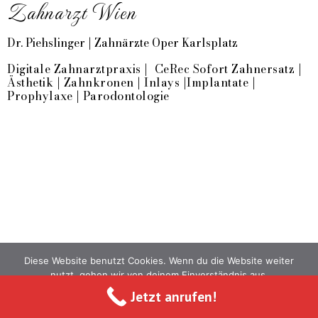
Zahnarzt Wien
Dr. Piehslinger | Zahnärzte Oper Karlsplatz
Digitale Zahnarztpraxis | CeRec Sofort Zahnersatz |
Ästhetik | Zahnkronen | Inlays |Implantate |
Prophylaxe | Parodontologie
Diese Website benutzt Cookies. Wenn du die Website weiter
nutzt, gehen wir von deinem Einverständnis aus.
Jetzt anrufen!
OK